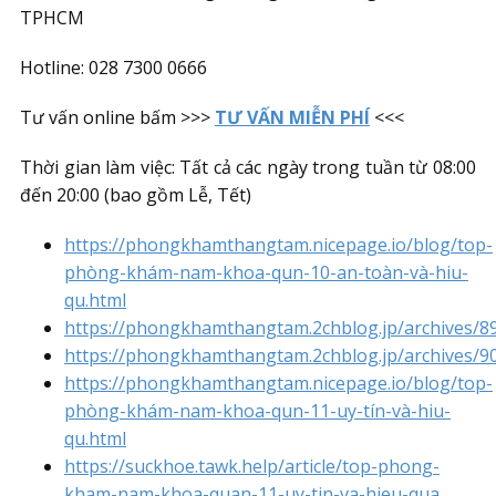
TPHCM
Hotline: 028 7300 0666
Tư vấn online bấm >>>
TƯ VẤN MIỄN PHÍ
<<<
Thời gian làm việc: Tất cả các ngày trong tuần từ 08:00
đến 20:00 (bao gồm Lễ, Tết)
https://phongkhamthangtam.nicepage.io/blog/top-
phòng-khám-nam-khoa-qun-10-an-toàn-và-hiu-
qu.html
https://phongkhamthangtam.2chblog.jp/archives/8
https://phongkhamthangtam.2chblog.jp/archives/9
https://phongkhamthangtam.nicepage.io/blog/top-
phòng-khám-nam-khoa-qun-11-uy-tín-và-hiu-
qu.html
https://suckhoe.tawk.help/article/top-phong-
kham-nam-khoa-quan-11-uy-tin-va-hieu-qua